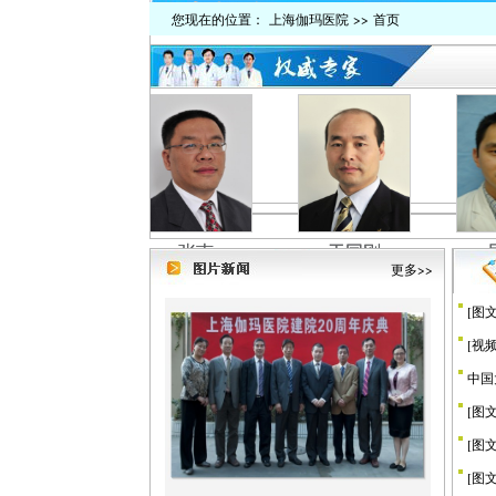
您现在的位置：
上海伽玛医院
>> 首页
于同刚
于同刚
吴翰峰
吴翰峰
汤旭群
汤旭群
更多>>
[
图
[
视
中国
[
图
[
图
[
图